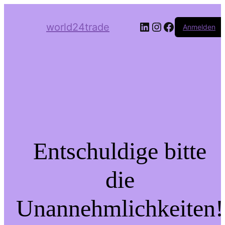
LinkedIn
Instagram
Facebook
world24trade
Anmelden
Entschuldige bitte
die
Unannehmlichkeiten!