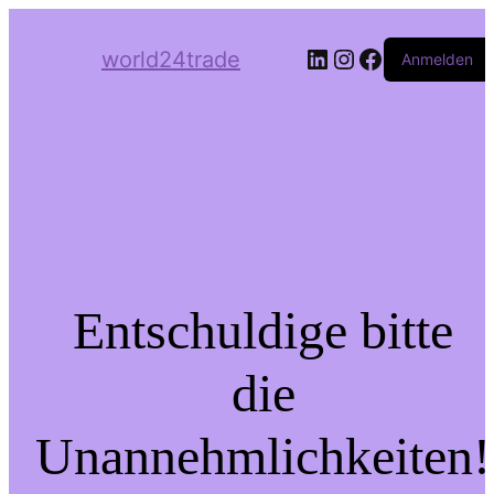
LinkedIn
Instagram
Facebook
world24trade
Anmelden
Entschuldige bitte
die
Unannehmlichkeiten!