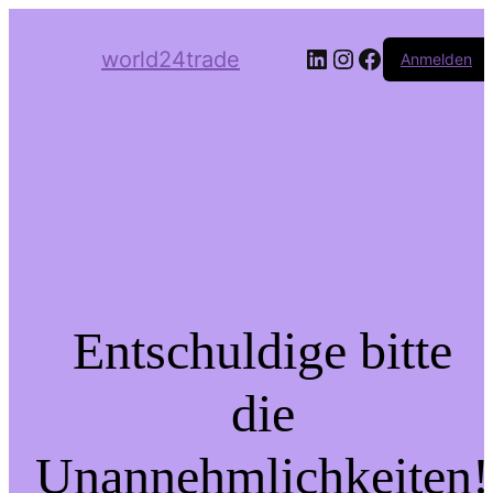
LinkedIn
Instagram
Facebook
world24trade
Anmelden
Entschuldige bitte
die
Unannehmlichkeiten!