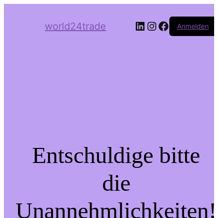
LinkedIn
Instagram
Facebook
world24trade
Anmelden
Entschuldige bitte
die
Unannehmlichkeiten!