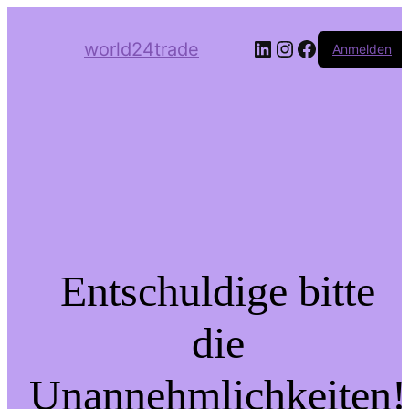
LinkedIn
Instagram
Facebook
world24trade
Anmelden
Entschuldige bitte
die
Unannehmlichkeiten!