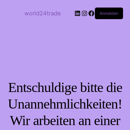
LinkedIn
Instagram
Facebook
world24trade
Anmelden
Entschuldige bitte die
Unannehmlichkeiten!
Wir arbeiten an einer