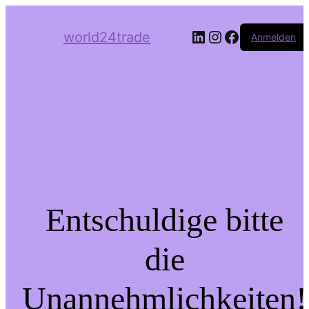
LinkedIn
Instagram
Facebook
world24trade
Anmelden
Entschuldige bitte
die
Unannehmlichkeiten!