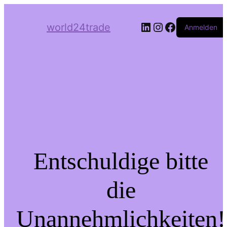
LinkedIn
Instagram
Facebook
world24trade
Anmelden
Entschuldige bitte
die
Unannehmlichkeiten!