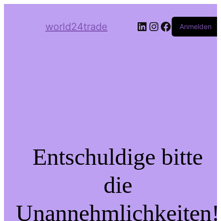
LinkedIn
Instagram
Facebook
world24trade
Anmelden
Entschuldige bitte
die
Unannehmlichkeiten!