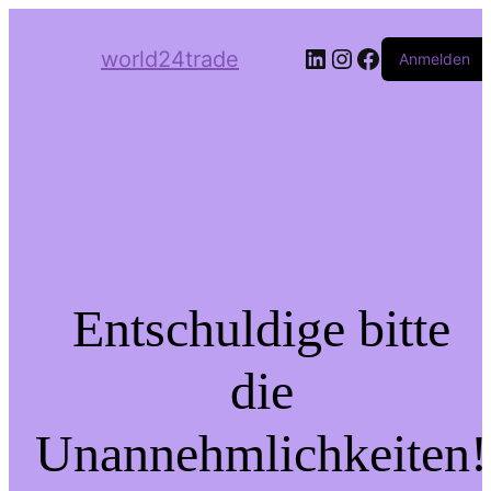
LinkedIn
Instagram
Facebook
world24trade
Anmelden
Entschuldige bitte
die
Unannehmlichkeiten!