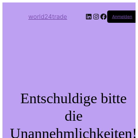
LinkedIn
Instagram
Facebook
world24trade
Anmelden
Entschuldige bitte
die
Unannehmlichkeiten!