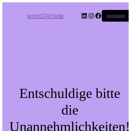
LinkedIn
Instagram
Facebook
world24trade
Anmelden
Entschuldige bitte
die
Unannehmlichkeiten!