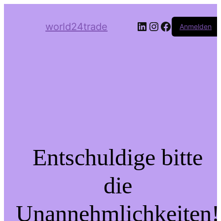
LinkedIn
Instagram
Facebook
world24trade
Anmelden
Entschuldige bitte
die
Unannehmlichkeiten!