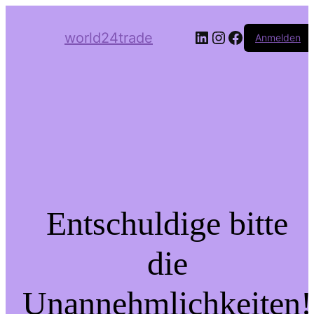
LinkedIn
Instagram
Facebook
world24trade
Anmelden
Entschuldige bitte
die
Unannehmlichkeiten!