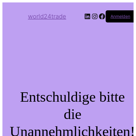
LinkedIn
Instagram
Facebook
world24trade
Anmelden
Entschuldige bitte
die
Unannehmlichkeiten!