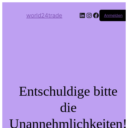
LinkedIn
Instagram
Facebook
world24trade
Anmelden
Entschuldige bitte
die
Unannehmlichkeiten!