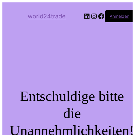
LinkedIn
Instagram
Facebook
world24trade
Anmelden
Entschuldige bitte
die
Unannehmlichkeiten!