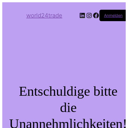
LinkedIn
Instagram
Facebook
world24trade
Anmelden
Entschuldige bitte
die
Unannehmlichkeiten!