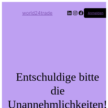
LinkedIn
Instagram
Facebook
world24trade
Anmelden
Entschuldige bitte
die
Unannehmlichkeiten!