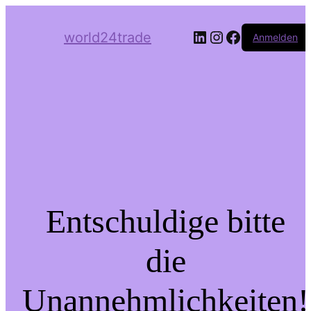
LinkedIn
Instagram
Facebook
world24trade
Anmelden
Entschuldige bitte
die
Unannehmlichkeiten!