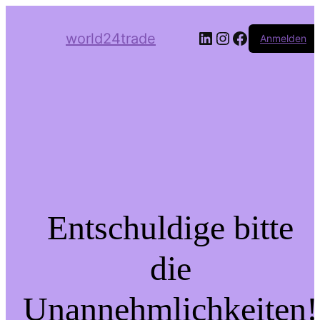
LinkedIn
Instagram
Facebook
world24trade
Anmelden
Entschuldige bitte
die
Unannehmlichkeiten!