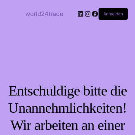
LinkedIn
Instagram
Facebook
world24trade
Anmelden
Entschuldige bitte die
Unannehmlichkeiten!
Wir arbeiten an einer