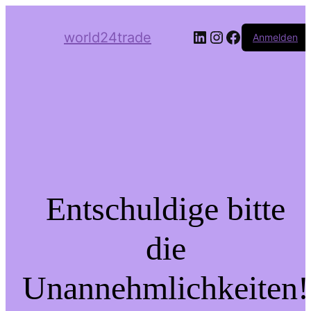
LinkedIn
Instagram
Facebook
world24trade
Anmelden
Entschuldige bitte
die
Unannehmlichkeiten!