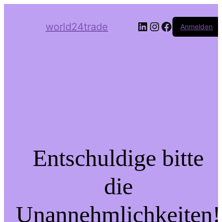
LinkedIn
Instagram
Facebook
world24trade
Anmelden
Entschuldige bitte
die
Unannehmlichkeiten!