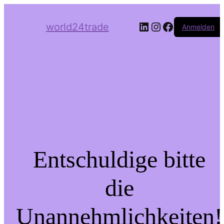
LinkedIn
Instagram
Facebook
world24trade
Anmelden
Entschuldige bitte
die
Unannehmlichkeiten!