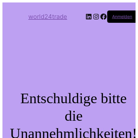
LinkedIn
Instagram
Facebook
world24trade
Anmelden
Entschuldige bitte
die
Unannehmlichkeiten!