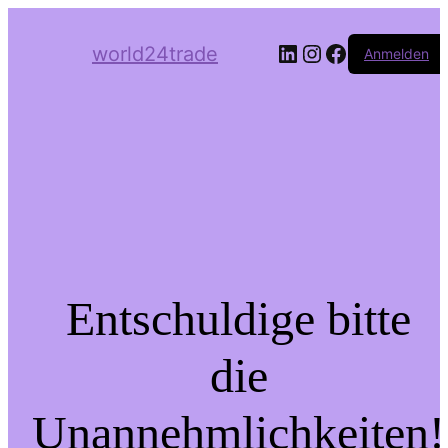
LinkedIn
Instagram
Facebook
world24trade
Anmelden
Entschuldige bitte
die
Unannehmlichkeiten!